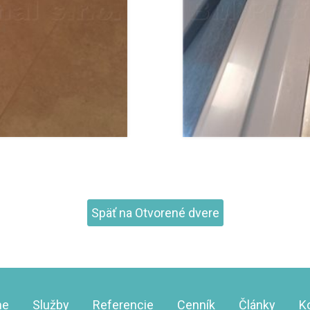
Späť na Otvorené dvere
me
Služby
Referencie
Cenník
Články
K