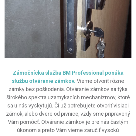
Zámočnícka služba BM Professional ponúka
službu otváranie zámkov.
Vieme otvoriť rôzne
zámky bez poškodenia. Otváranie zámkov sa týka
širokého spektra uzamykacích mechanizmov, ktoré
sa u nás vyskytujú. Či už potrebujete otvoriť visiaci
zámok, alebo dvere od pivnice, vždy sme pripravený
Vám pomôcť. Otváranie zámkov je pre nás častým
úkonom a preto Vám vieme zaručiť vysokú