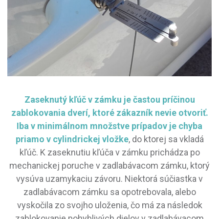
Zaseknutý kľúč v zámku je častou príčinou
zablokovania dverí
, ktoré zákazník nevie otvoriť.
Iba v minimálnom množstve prípadov je chyba
priamo v cylindrickej vložke
, do ktorej sa vkladá
kľúč. K zaseknutiu kľúča v zámku prichádza po
mechanickej poruche v zadlabávacom zámku, ktorý
vysúva uzamykaciu závoru. Niektorá súčiastka v
zadlabávacom zámku sa opotrebovala, alebo
vyskočila zo svojho uloženia, čo má za následok
zablokovanie pohyblivých dielov v zadlabávacom