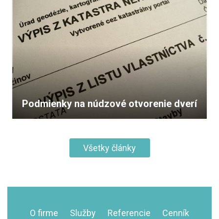
Podmienky na núdzové otvorenie dverí
Všetky články
O firme
Služby
Referencie
Cenník