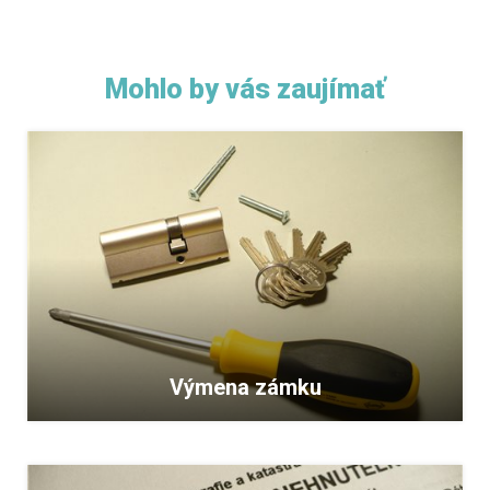
Mohlo by vás zaujímať
Výmena zámku