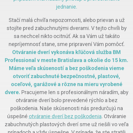
jednanie.
Stačí malá chvíľa nepozornosti, alebo prievan a už
stojíte pred zabuchnutými dverami. V tejto chvíli by
sa nechcel nikto ocitnúť. Ak sa Vám už takáto
nepríjemnosť stane, sme pripravení Vám pomôcť.
Otváranie dverí vykonáva kľúčová služba BM
Professional v meste Bratislava a okolie do 15 km.
Máme veľa skúseností a bez poškodenia vieme
otvoriť zabuchnuté bezpečnostné, plastové,
oceľové, garážové a rôzne na mieru vyrobené
dvere.
Pracujeme len s profesionálnym náradím, aby
otváranie dverí bolo prevedené rýchlo a bez
poškodenia. Naše skúsenosti nás predurčujú na
úspešné
otváranie dverí bez poškodenia
. Otváranie
zabuchnutých plastových dverí sme už riešili vo veľa
prípadoch a vždy úspešne. V prípade, že ste stratili