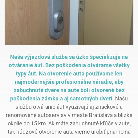
Naša výjazdová služba sa úzko špecializuje na
otváranie áut. Bez poškodenia otvárame všetky
typy áut. Na otvorenie auta používame len
najmodernejšie profesionálne náradie, aby
zabuchnuté dvere na aute boli otvorené bez
poškodenia zámku a aj samotných dverí.
Našu
službu otváranie áut využívajú aj značkové a
renomované autoservisy v meste Bratislava a blízke
okolie do 15 km. Ak máte zabuchnuté kľúče v aute,
tak núdzové otvorenie auta vieme urobiť priamo na