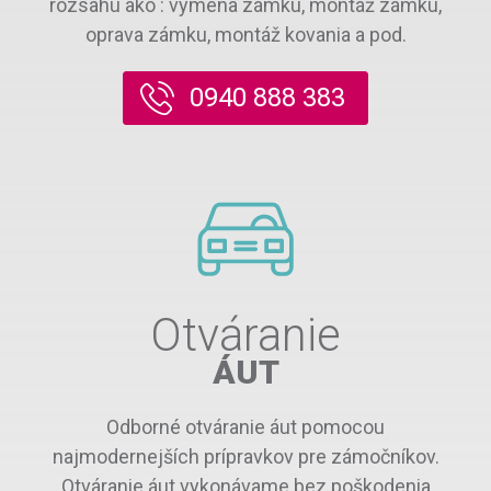
rozsahu ako : výmena zámku, montáž zámku,
oprava zámku, montáž kovania a pod.
0940 888 383
Otváranie
ÁUT
Odborné otváranie áut pomocou
najmodernejších prípravkov pre zámočníkov.
Otváranie áut vykonávame bez poškodenia