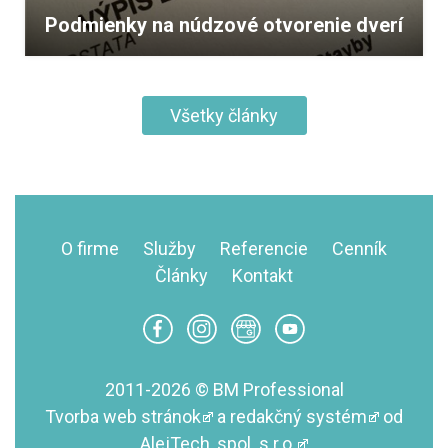
Podmienky na núdzové otvorenie dverí
Všetky články
O firme
Služby
Referencie
Cenník
Články
Kontakt
2011-2026 © BM Professional
Tvorba web stránok
a
redakčný systém
od
AlejTech, spol. s r.o.