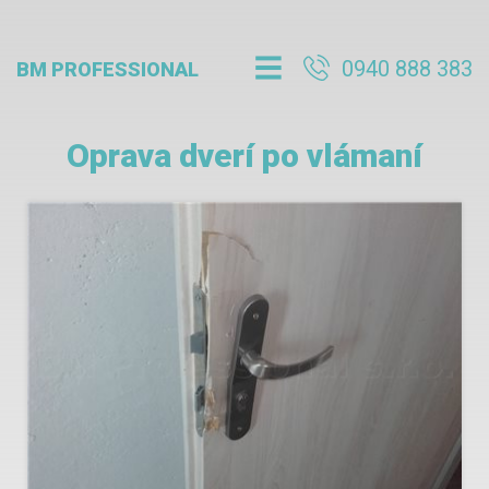
0940 888 383
BM PROFESSIONAL
Oprava dverí po vlámaní