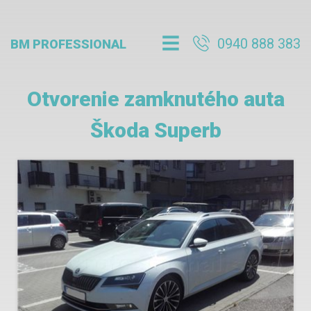
0940 888 383
BM PROFESSIONAL
Otvorenie zamknutého auta
Škoda Superb