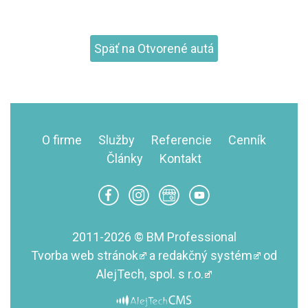
Späť na Otvorené autá
O firme
Služby
Referencie
Cenník
Články
Kontakt
2011-2026 © BM Professional
Tvorba web stránok
a
redakčný systém
od
AlejTech, spol. s r.o.