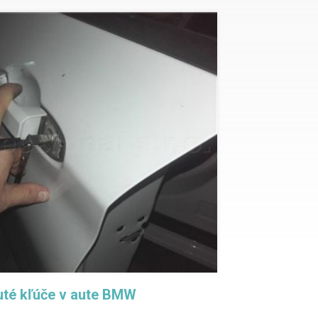
té kľúče v aute BMW