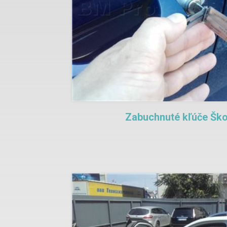
Zabuchnuté kľúče Ško