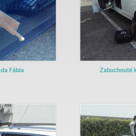
da Fábia
Zabuchnuté k