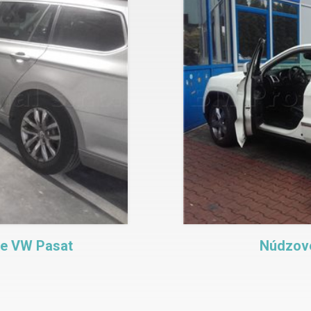
te VW Pasat
Núdzové