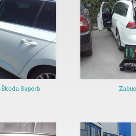
 Škoda Superb
Zabuc