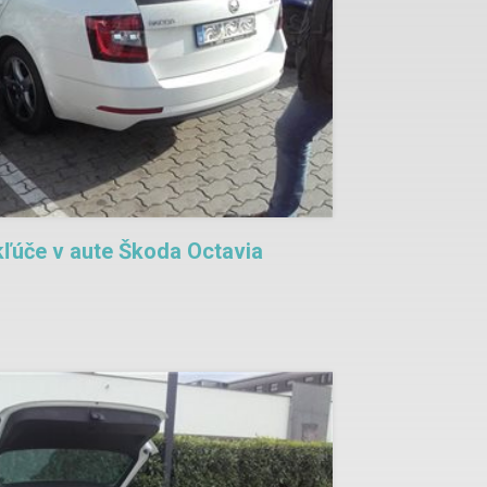
ľúče v aute Škoda Octavia