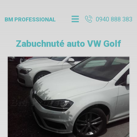
0940 888 383
BM PROFESSIONAL
Zabuchnuté auto VW Golf