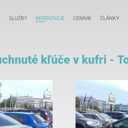
E
SLUŽBY
REFERENCIE
CENNÍK
ČLÁNKY
chnuté kľúče v kufri - T