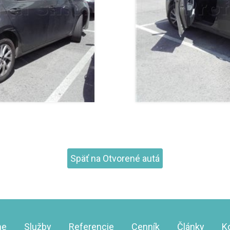
Späť na Otvorené autá
me
Služby
Referencie
Cenník
Články
K