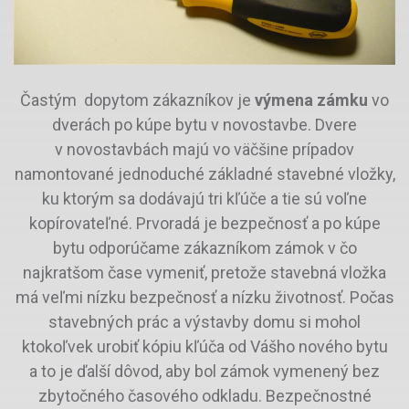
Častým dopytom zákazníkov je
výmena zámku
vo
dverách po kúpe bytu v novostavbe. Dvere
v novostavbách majú vo väčšine prípadov
namontované jednoduché základné stavebné vložky,
ku ktorým sa dodávajú tri kľúče a tie sú voľne
kopírovateľné. Prvoradá je bezpečnosť a po kúpe
bytu odporúčame zákazníkom zámok v čo
najkratšom čase vymeniť, pretože stavebná vložka
má veľmi nízku bezpečnosť a nízku životnosť. Počas
stavebných prác a výstavby domu si mohol
ktokoľvek urobiť kópiu kľúča od Vášho nového bytu
a to je ďalší dôvod, aby bol zámok vymenený bez
zbytočného časového odkladu. Bezpečnostné