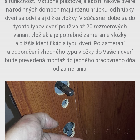
a funkčnosť. Vstupné plastové, alebo hliníkové dvere
na rodinných domoch majú rôznu hrúbku, od hrúbky
dverí sa odvíja aj dĺžka vložky. V súčasnej dobe sa do
týchto typov dverí používa až 20 rozmerových
variant vložiek a je potrebné zameranie vložky
a bližšia identifikácia typu dverí. Po zameraní
a odporučení vhodného typu vložky do Vašich dverí
bude prevedená montáž do jedného pracovného dňa
od zamerania.