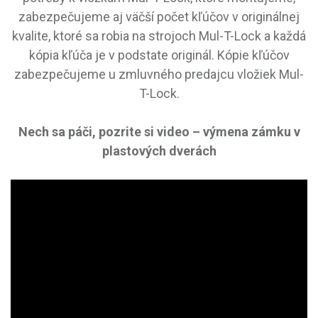
zabezpečujeme aj väčší počet kľúčov v originálnej
kvalite, ktoré sa robia na strojoch Mul-T-Lock a každá
kópia kľúča je v podstate originál. Kópie kľúčov
zabezpečujeme u zmluvného predajcu vložiek Mul-
T-Lock.
Nech sa páči, pozrite si video – výmena zámku v
plastových dverách