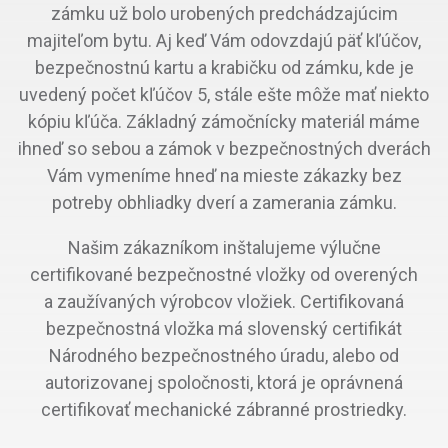
zámku už bolo urobených predchádzajúcim
majiteľom bytu. Aj keď Vám odovzdajú päť kľúčov,
bezpečnostnú kartu a krabičku od zámku, kde je
uvedený počet kľúčov 5, stále ešte môže mať niekto
kópiu kľúča. Základný zámočnícky materiál máme
ihneď so sebou a zámok v bezpečnostných dverách
Vám vymeníme hneď na mieste zákazky bez
potreby obhliadky dverí a zamerania zámku.
Našim zákazníkom inštalujeme výlučne
certifikované bezpečnostné vložky od overených
a zaužívaných výrobcov vložiek. Certifikovaná
bezpečnostná vložka má slovenský certifikát
Národného bezpečnostného úradu, alebo od
autorizovanej spoločnosti, ktorá je oprávnená
certifikovať mechanické zábranné prostriedky.