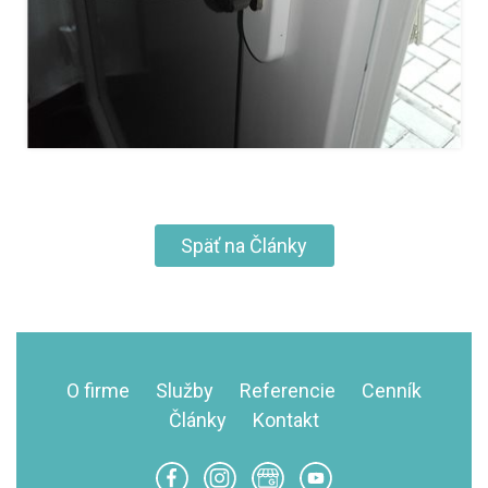
Späť na Články
O firme
Služby
Referencie
Cenník
Články
Kontakt