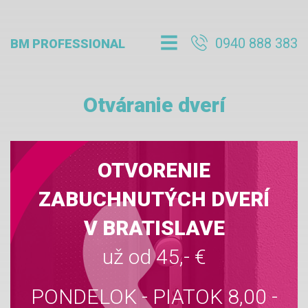
0940 888 383
BM PROFESSIONAL
Otváranie dverí
OTVORENIE
ZABUCHNUTÝCH DVERÍ
V BRATISLAVE
už od 45,- €
PONDELOK - PIATOK 8,00 -