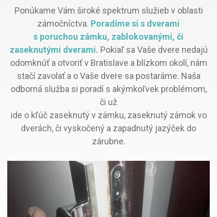
Ponúkame Vám široké spektrum služieb v oblasti
zámočníctva.
Poradíme si s dverami
s poruchou zámku, zablokovanými, či
zaseknutými dverami.
Pokiaľ sa Vaše dvere nedajú
odomknúť a otvoriť v Bratislave a blízkom okolí, nám
stačí zavolať a o Vaše dvere sa postaráme. Naša
odborná služba si poradí s akýmkoľvek problémom,
či už
ide o kľúč zaseknutý v zámku, zaseknutý zámok vo
dverách, či vyskočený a zapadnutý jazýček do
zárubne.